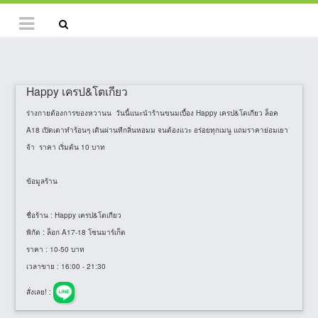
Happy เครป&โตเกียว
ร่างกายต้องการของหวานน วันนี้แนะนำร้านขนมเบื้อง Happy เครป&โตเกียว ล็อค
A18 เปิดเตาทำร้อนๆ เดินผ่านทีกลิ่นหอมม จนต้องแวะ อร่อยทุกเมนู แถมราคาย่อมเยา
จ้า ราคา เริ่มต้น 10 บาท
ข้อมูลร้าน
ชื่อร้าน
: Happy เครป&โตเกียว
พิกัด
: ล็อก A17-18 โซนมาร์เก็ต
ราคา
: 10-50 บาท
เวลาขาย
: 16:00 - 21:30
สั่งเลย! :