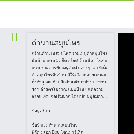
ตำนานสมุนไพร
#ร้านตำนานสมุนไพร รวมเมนูตำสมุนไพร
พื้นบ้าน แซ่บนัว ถึงเครื่อง! ร้านนี้เอาใจสาย
แซ่บ รวมสารพัดเมนูส้มตำ ต่างๆ และทีเด็ด
ตำสมุนไพรพื้นบ้าน มีให้เลือกหลายเมนูค่ะ
ทั้งตำลูกยอ ตำปลีกล้วย ตำมะม่วง มะขาม
ฯลฯ ตำสูตรโบราณ แบบบ้านๆ แต่ความ
อร่อยแซ่บ จัดเต็มมาก ใครเบื่อเมนูส้มตำ
เดิมๆมาลองตำสมุนไพรร้านนี้ดูค่ะ ติดใจ
แน่นอน ราคาไม่แพง เริ่มต้น 30 บาท
ข้อมูลร้าน
เท่านั้นจ้า
ชื่อร้าน
: ตำนานสมุนไพร
พิกัด
: ล็อก D08 โซนมาร์เก็ต