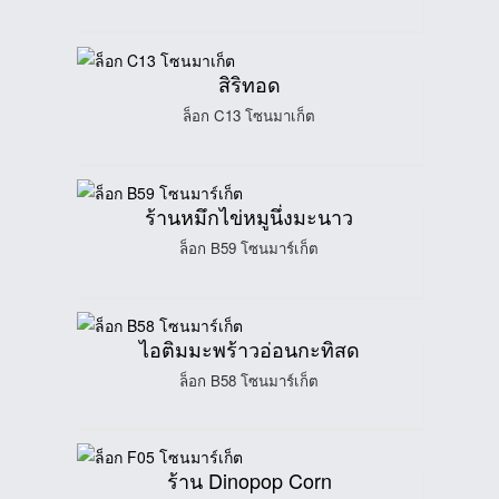
สิริทอด
ล็อก C13 โซนมาเก็ต
ร้านหมึกไข่หมูนึ่งมะนาว
ล็อก B59 โซนมาร์เก็ต
ไอติมมะพร้าวอ่อนกะทิสด
ล็อก B58 โซนมาร์เก็ต
ร้าน Dinopop Corn