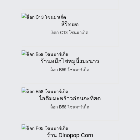
สิริทอด
ล็อก C13 โซนมาเก็ต
ร้านหมึกไข่หมูนึ่งมะนาว
ล็อก B59 โซนมาร์เก็ต
ไอติมมะพร้าวอ่อนกะทิสด
ล็อก B58 โซนมาร์เก็ต
ร้าน Dinopop Corn