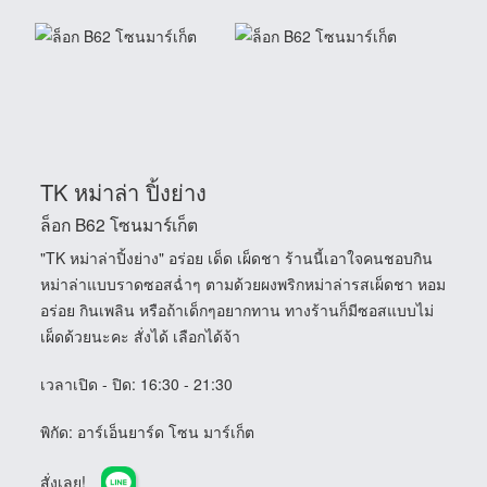
TK หม่าล่า ปิ้งย่าง
ล็อก B62 โซนมาร์เก็ต
"TK หม่าล่าปิ้งย่าง" อร่อย เด็ด เผ็ดชา ร้านนี้เอาใจคนชอบกิน
หม่าล่าแบบราดซอสฉ่ำๆ ตามด้วยผงพริกหม่าล่ารสเผ็ดชา หอม
อร่อย กินเพลิน หรือถ้าเด็กๆอยากทาน ทางร้านก็มีซอสแบบไม่
เผ็ดด้วยนะคะ สั่งได้ เลือกได้จ้า
เวลาเปิด - ปิด
: 16:30 - 21:30
พิกัด
: อาร์เอ็นยาร์ด โซน มาร์เก็ต
สั่งเลย!