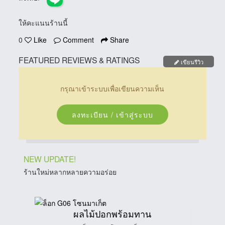
ให้คะแนนร้านนี้
0
Like
Comment
Share
FEATURED REVIEWS & RATINGS
เขียนรีวิว
กรุณาเข้าระบบเพื่อเขียนความเห็น
ลงทะเบียน / เข้าสู่ระบบ
NEW UPDATE!
ร้านใหม่หลากหลายความอร่อย
ผลไม้ปอกพร้อมทาน