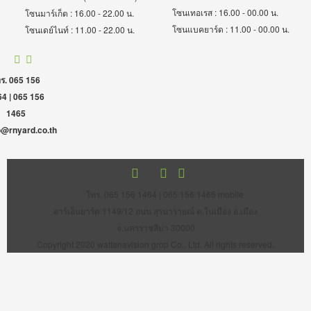
โซนเทอเรส : 16.00 - 00.00 น.
โซนมาร์เก็ต : 16.00 - 22.00 น.
โซนแบคยาร์ด : 11.00 - 00.00 น.
โซนเดย์ไนท์ : 11.00 - 22.00 น.
ร. 065 156
4 | 065 156
1465
o@rnyard.co.th
โทร. 065 156 1464 | 065 156 1465 mobile
อาร์เอ็นยาร์ด 1149/12 ถนน สุรนารายณ์ ต.ในเมือง อ.เมือง
จ.นครราชสีมา 30000
Copyright 2020 wattanavision grop Co., Ltd. All rights reserved.