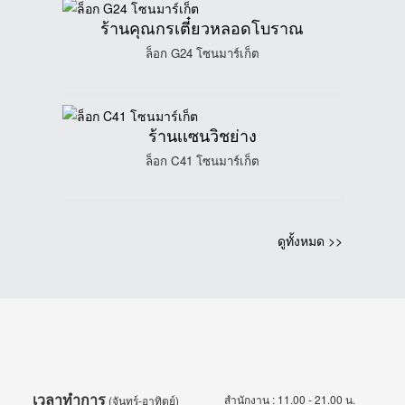
ร้านคุณกรเตี๋ยวหลอดโบราณ
ล็อก G24 โซนมาร์เก็ต
ร้านเเซนวิชย่าง
ล็อก C41 โซนมาร์เก็ต
ดูทั้งหมด >>
เวลาทำการ
สำนักงาน : 11.00 - 21.00 น.
(จันทร์-อาทิตย์)