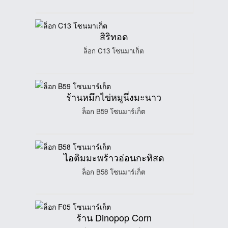
สิริทอด
ล็อก C13 โซนมาเก็ต
ร้านหมึกไข่หมูนึ่งมะนาว
ล็อก B59 โซนมาร์เก็ต
ไอติมมะพร้าวอ่อนกะทิสด
ล็อก B58 โซนมาร์เก็ต
ร้าน Dinopop Corn