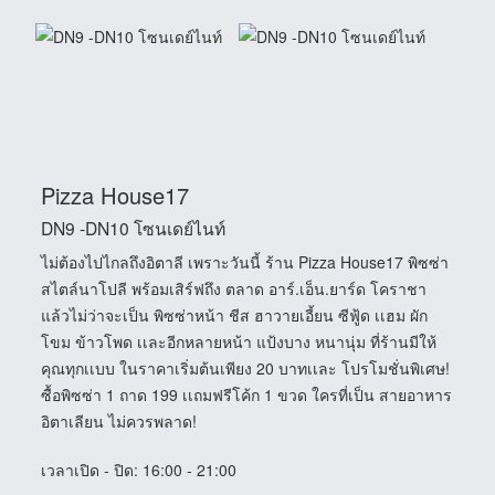
Pizza House17
DN9 -DN10 โซนเดย์ไนท์
ไม่ต้องไปไกลถึงอิตาลี เพราะวันนี้ ร้าน Pizza House17 พิซซ่า
สไตล์นาโปลี พร้อมเสิร์ฟถึง ตลาด อาร์.เอ็น.ยาร์ด โคราชา
แล้วไม่ว่าจะเป็น พิซซ่าหน้า ชีส ฮาวายเอี้ยน ซีฟู้ด เเฮม ผัก
โขม ข้าวโพด เเละอีกหลายหน้า แป้งบาง หนานุ่ม ที่ร้านมีให้
คุณทุกเเบบ ในราคาเริ่มต้นเพียง 20 บาทเเละ โปรโมชั่นพิเศษ!
ซื้อพิซซ่า 1 ถาด 199 เเถมฟรีโค้ก 1 ขวด ใครที่เป็น สายอาหาร
อิตาเลียน ไม่ควรพลาด!
เวลาเปิด - ปิด
: 16:00 - 21:00