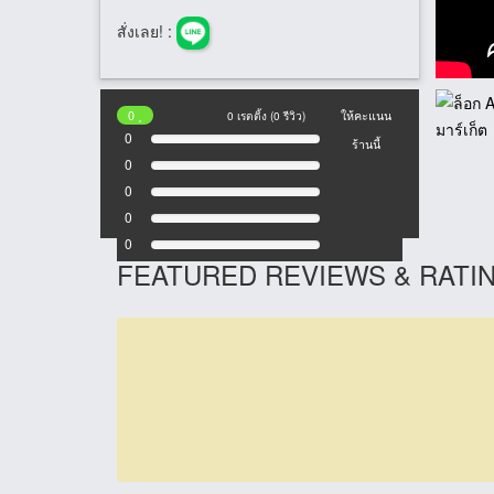
สั่งเลย! :
0
0 เรตติ้ง (0 รีวิว)
ให้คะแนน
0
ร้านนี้
0
0
0
0
FEATURED REVIEWS & RATI