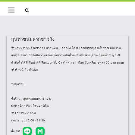
สุนทรขนมครกชาววัง
ร้านสุนทรขนมครกชาววัง หวานมัน... ฉ่ำกะทิ ใครอยากกินขนมครกโบราณ ต้องร้าน
สุนทร เลยจ้า การันตีความอร่อย รสหวานมันฉ่ำกะทิ แป้งรอบนอกจะกรุบๆกรอบๆ กะทิ
กำลังฉ่ำได้ที่ มีหน้าให้เลือกเยอะ ทั้ง ข้าวโพด หอม เผือก ถั่วเหลือง ชุดละ 20 บาท อร่อย
จริงร้านนี้ ต้องไปลอง
ข้อมูลร้าน
ชื่อร้าน
: สุนทรขนมครกชาววัง
พิกัด
: ล็อก B54 โซนมาร์เก็ต
ราคา
: 20-30 บาท
เวลาขาย
: 16:00 - 21:30
สั่งเลย! :