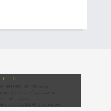
56 1464 | 065 156 1465 mobile
12 ถนน สุรนารายณ์ ต.ในเมือง อ.เมือง
นครราชสีมา 30000
sion grop Co., Ltd. All rights reserved.