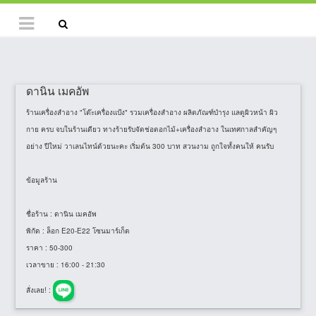
ดานิน เมคอัพ
ร้านเครื่องสำอาง "โต๊ะเครื่องแป้ง" รวมเครื่องสำอาง ผลิตภัณฑ์บำรุง แลดูผิวหน้า ผิว
กาย ครบ จบในร้านเดียว ทางร้ายรับจัดช่อดอกไม้+เครื่องสำอาง ในเทศกาลสำคัญๆ
อย่าง ปีใหม่ วาเลนไทน์ด้วยนะคะ เริ่มต้น 300 บาท สวนงาม ถูกใจทั้งคนให้ คนรับ
ข้อมูลร้าน
ชื่อร้าน
: ดานิน เมคอัพ
พิกัด
: ล็อก E20-E22 โซนมาร์เก็ต
ราคา
: 50-300
เวลาขาย
: 16:00 - 21:30
สั่งเลย! :