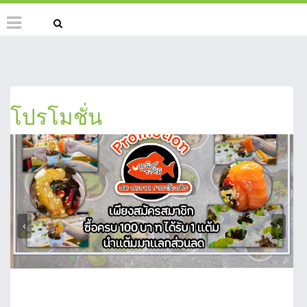
โปรโมชั่น
‹
›