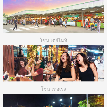
โซน เดย์ไนท์
โซน เทอเรส