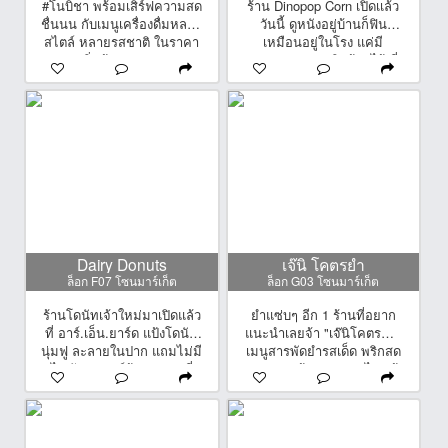
#โนบิชา พร้อมเสิร์ฟความสด
ร้าน Dinopop Corn เปิดเเล้ว
ชื่นนน กับเมนูเครื่องดื่มหลาก
วันนี้ ดูหนังอยู่บ้านก็ฟิน
สไตล์ หลายรสชาติ ในราคา
เหมือนอยู่ในโรง แค่มี
เริ่มต้น 19 บาท
Dinopop Corn ติดบ้านไว้ ที่
ร้านมีรสชาติให้เลือกถึง 21
รสชาติเน้นๆ ทั้งทรัฟเฟิล นม
ฮอกไกโด หรือรสสูตรลับก็มี!
กรอบ หอม อร่อย ทุกคำ เย็น
นี้ต้องเเวะมาลอง
Dairy Donuts
เจ๊นิ โคตรยำ
ล็อก F07 โซนมาร์เก็ต
ล็อก G03 โซนมาร์เก็ต
ร้านโดนัทเจ้าใหม่มาเปิดแล้ว
ยำแซ่บๆ อีก 1 ร้านที่อยาก
ที่ อาร์.เอ็น.ยาร์ด แป้งโดนัท
แนะนำเลยจ้า "เจ๊นิโคตรยำ"
นุ่มฟู ละลายในปาก แถมไม่มี
เมนูสารพัดยำรสเด็ด พริกสด
ไขมันทรานส์ด้วยนะคะ ที่
มะนาวแท้ อร่อยแซ่บไม่แพ้
ร้านมีโปรโมชั่น ซื้อ 10 ฟรี 1
ร้านอื่นๆ มีตั้งแต่ราคา 100-
คุ้มค่าคุ้มราคาแน่นอนน
500 บาท อิ่มแบบจุกๆทั้ง
ครอบครัว