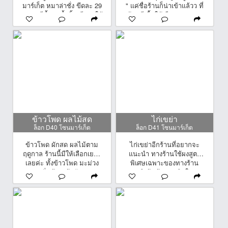
มาร์เก็ต หมาล่าชั่ง ขีดละ 29
" แค่ชื่อร้านก็น่าเข้าแล้วว ที่
บาท ฟรีน้ำซุปน้ำจิ้ม มีของให้
ร้านมีเนื้อให้เลือกมากมาย
เลือกหลากหลายทั้ง เนื้อ ลูก
ทั้งสด สะอาด และอร่อย แถม
ชิ้น ผัก เส้น ครบจบ รับลอง
ยังมีน้ำจิ้มให้เลือกตามชอบ
ว่าเข้าถึงซิกเนเจอร์หม่าล่า
เพียงราคากิโลกรัมละ 129
เเน่นอน เย็นนี้อย่าลืมเเวะมา
บาทเท่านั้นน
อร่อยกันได้น้าาา
ข้าวโพด ผลไม้สด
ไก่เขย่า
ล็อก D40 โซนมาร์เก็ต
ล็อก D41 โซนมาร์เก็ต
ข้าวโพด ผักสด ผลไม้ตาม
ไก่เขย่าอีกร้านที่อยากจะ
ฤดูกาล ร้านนี้มีให้เลือกเยอะ
แนะนำ ทางร้านใช้ผงสูตร
เลยค่ะ ทั้งข้าวโพด มะม่วง
พิเศษเฉพาะของทางร้าน
ชมพู่ ฝรั่ง ส้ม แก้วมังกร ฯลฯ
รสชาติเข้มข้นชวนติดใจมาก
สด สะอาด ปลอดสาร ส่งตรง
เลยจ้าา มีให้เลือก 4 แบบด้วย
จากสวน ราคากันเอง แวะมา
กันทั้ง หนังไก่ เอ็นไก่ เห็ด
เลือกได้เลย
เข็มทอง และปูอัด ราคาเริ่ม
ต้น 20 บาททท