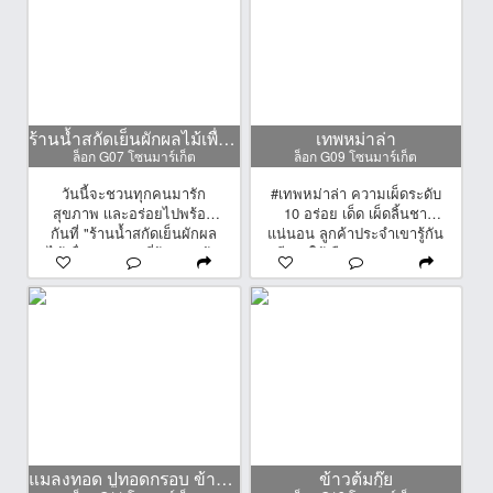
ร้านน้ำสกัดเย็นผักผลไม้เพื่อสุขภาพ
เทพหม่าล่า
ล็อก G07 โซนมาร์เก็ต
ล็อก G09 โซนมาร์เก็ต
วันนี้จะชวนทุกคนมารัก
#เทพหม่าล่า ความเผ็ดระดับ
สุขภาพ เเละอร่อยไปพร้อม
10 อร่อย เด็ด เผ็ดลิ้นชา
กันที่ "ร้านน้ำสกัดเย็นผักผล
แน่นอน ลูกค้าประจำเขารู้กัน
ไม้เพื่อสุขภาพ" ที่ร้านจะเน้น
มีเมนูให้เลือกกว่า 20 อย่าง
ใช้ผักและผลไม้สดใหม่และมี
ทั้งผัก หมู เนื้อ ทะเล เบค่อน
คุณภาพ เย็นนี้เเวะมาลองกัน
ฯลฯ เย็นนี้มาเลือกได้เลยจ้า
ได้เลยนะครับ
ร้านนี้คิวยาวหน่อย รับบัตร
คิวแล้วไปเดินเลือกซื้อเมนู
อื่นๆรอได้เลยจ้า แถมยังมี
เนยกรอบด้วยน้าา
แมลงทอด ปูทอดกรอบ ข้าวโพดต้ม
ข้าวต้มกุ๊ย