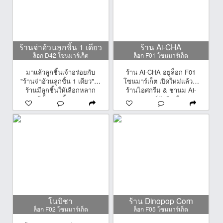
ร้านจ่าอ้วนลูกชิ้น 1 เดียว
ร้าน Ai-CHA
ล็อก D42 โซนมาร์เก็ต
ล็อก F01 โซนมาร์เก็ต
มาเเล้วลูกชิ้นเจ้าอร่อยกับ
ร้าน Ai-CHA อยู่ล็อก F01
"ร้านจ่าอ้วนลูกชิ้น 1 เดียว" ที่
โซนมาร์เก็ต เปิดใหม่แล้วว!
ร้านมีลูกชิ้นให้เลือกหลาก
ร้านไอศกรีม & ชานม Ai-
หลายมีทั้งเเบบ ปิ้ง-ทอด ราคา
CHA แบรนด์ดังน้องใหม่จาก
ไม้ละ 5 - 10 บาท เเละที่เด็ด
อินโดนีเซีย ที่คัดเลือกวัตถุดิบ
คือ ตัวน้ำจิ้มที่เป็นน้ำจิ้ม
คุณภาพดีที่สุดจากทั่วโลก
มะขามเปียก เพิ่มความเผ็ด
ผ่านกรรมวิธีที่มีคุณภาพ
ร้อนด้วยพริกแห้งหอมๆ
ออกมาเป็นเมนูไม่ว่าจะเป็น
อร่อย เข้มข้นมาก เย็นนี้เเวะ
ไอศกรีม ชานม โดยราคา
มาทานกันได้เลยน้าาา
เริ่มต้นเพียง 15 พร้อมกับเมนู
ให้เลือกหลากหลายมากกว่า
30 เมนูขึ้นไปอีกด้วย ดังนั้น
มาเติมความหวานกันที่ ร้าน
ไอศกรีม & ชา น้องใหม่
พร้อมให้บริการแล้ว
โนบิชา
ร้าน Dinopop Corn
ล็อก F02 โซนมาร์เก็ต
ล็อก F05 โซนมาร์เก็ต