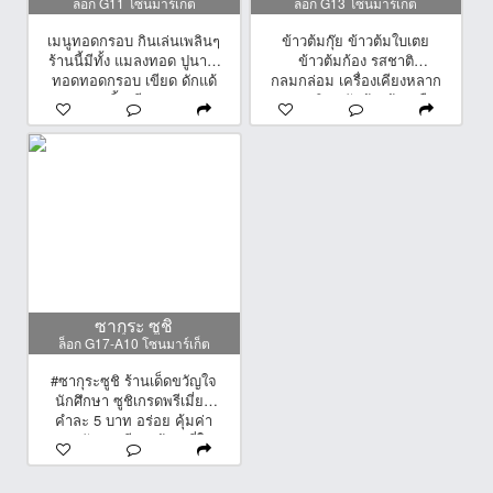
ล็อก G11 โซนมาร์เก็ต
ล็อก G13 โซนมาร์เก็ต
เมนูทอดกรอบ กินเล่นเพลินๆ
ข้าวต้มกุ๊ย ข้าวต้มใบเตย
ร้านนี้มีทั้ง แมลงทอด ปูนา-ปู
ข้าวต้มก้อง รสชาติ
ทอดทอดกรอบ เขียด ดักแด้
กลมกล่อม เครื่องเคียงหลาก
แมงชอน จิ้งหรีด มาครบบบ
หลาย กินคู่กับข้าวต้ม หรือ
นอกจากนี้ยังมีเมนู ข้าวโพด
ข้าวสวยก็แสนจะเข้ากัน เริ่ม
ต้ม ถั่วต้มด้วยค่ะ เมนูบ้านๆ
ต้น 10 บาท เท่านั้นเองจ้า ?
แต่ได้กินทีไรก็อร่อยยย
ซากุระ ซูชิ
ล็อก G17-A10 โซนมาร์เก็ต
#ซากุระซูชิ ร้านเด็ดขวัญใจ
นักศึกษา ซูชิเกรดพรีเมี่ยม
คำละ 5 บาท อร่อย คุ้มค่า
ราคากันเอง อีก 1 ร้าน ที่ใคร
มาก็ต้องแวะ #ซากุระซูชิ
ร้านซูชิเกรดพรีเมี่ยม อร่อย