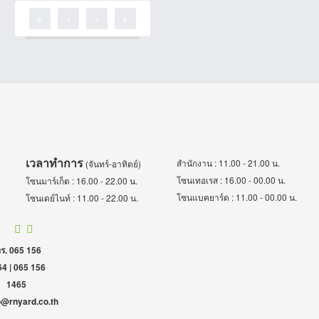
ราคาย่อมเยา ขวัญใจ
นักศึกษาเลยจ้า คำละ 5 บาท
เท่านั้น 10 แถม 1 / 20 ฟรี 3
ไปอีก มีให้เลือกเยอะมากก
กก เมนูแซลมอนซาซิมิก็เด็ด
ไม่แพ้กัน แร่กันสดๆ เนื้อ
แน่นๆ สั่งทำเป็นเซ็ตใน
โอกาสพิเศษต่างๆได้ รับ
ประกันความสดใหม่ อร่อย
ราคาย่อมเยาค่ะ
เวลาทำการ
สำนักงาน : 11.00 - 21.00 น.
(จันทร์-อาทิตย์)
โซนเทอเรส : 16.00 - 00.00 น.
โซนมาร์เก็ต : 16.00 - 22.00 น.
โซนแบคยาร์ด : 11.00 - 00.00 น.
โซนเดย์ไนท์ : 11.00 - 22.00 น.
ร. 065 156
4 | 065 156
1465
o@rnyard.co.th