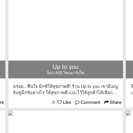
Up to you
ล็อก A53 โซนมาร์เก็ต
อร่อย...ชื่นใจ มิกซ์ให้สุขภาพดี! ร้าน Up to you เขามีเมนู
ท
จับคู่มิกซ์อย่างไร ให้สุขภาพดี แปะไว้ให้ลูกค้าได้เลือกกัน
เ
ที่หน้าร้านด้วย อยากผิวสวย ควบคุมน้ำหนัก ชะลอริ้วรอย
re
0
Like
Comment
Share
ะ
ลดคลอเรสเตอรอล แก้ท้องผูก หรือ คลายเครียด ก็สั่งผล
บ
ไม้ตามเมนูแนะนำมามิกซ์กันได้เลย ทุกแก้วรับประกันว่า
อร่อย ลงตัว หอมสดชื่น ดื่มง่าย รสชาติเข้มข้น ในราคา
เพียงแก้วละ 30 บาทเองทุกคน ดื่มแก้วเดียวอยู่ท้อง ได้
ประโยชน์เต็มๆ พิกัด : ล็อค A52 โซนมาร์เก็ต