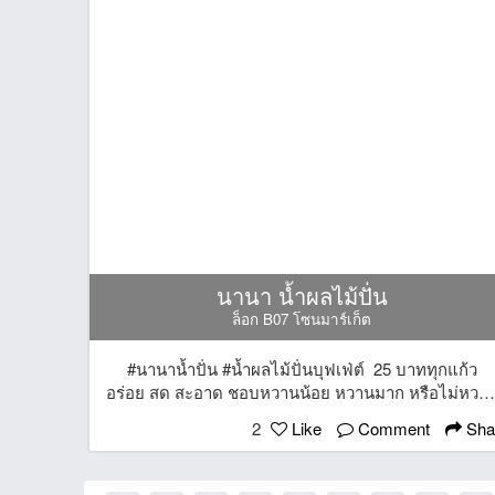
นานา น้ำผลไม้ปั่น
ล็อก B07 โซนมาร์เก็ต
#นานาน้ำปั่น #น้ำผลไม้ปั่นบุฟเฟ่ต์ 25 บาททุกแก้ว
อร่อย สด สะอาด ชอบหวานน้อย หวานมาก หรือไม่หวา
เลย ก็สั่งได้นะคะ ที่ร้านมีผลไม้สดๆให้เลือกเยอะมากก
2
Like
Comment
Sha
ทั้ง อโวคาโด แอปเปิ้ล ส้ม แตงโม กีวี่ ฯลฯ เลือกมิกซ์ได้
ตามใจชอบเลยจ้า และยังมีน้ำเปล่า และเครื่องดื่มทุก
ชนิดให้เลือกซื้อกันได้มากมายเลยน้าา