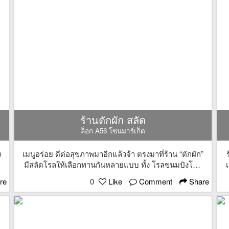
ร้านตักผัก สลัด
ล็อก A56 โซนมาร์เก็ต
ง
เมนูอร่อย ดีต่อสุขภาพมาอีกแล้วจ้า ตรงมาที่ร้าน “ตักผัก”
มีสลัดโรลให้เลือกทานกันหลายแบบ ทั้ง โรลขนมปังโฮล
ก
วีท ปูอัด สาหร่าย ไข่หวาน กล่องละ 35 บาทเท่านั้น ผัก
re
0
Like
Comment
Share
ร้านนี้ สด สะอาด ปลอดสาร น้ำสลัดก็มีให้เลือกหลาย
แบบ ไขมันต่ำ ดีต่อสุขภาพ แถมยังมีเมนูข้าวปลาซาบะ
ย่าง ทาโกยากิด้วยน้าาา