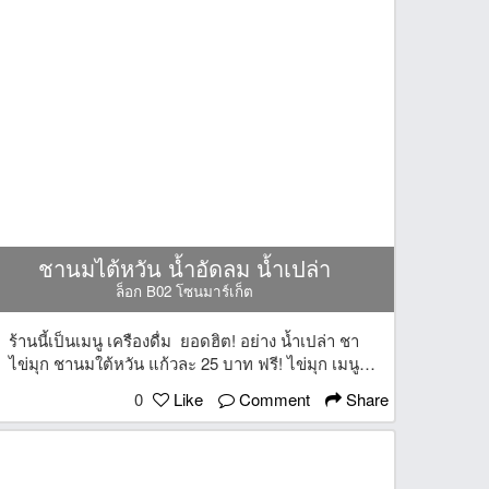
ชานมไต้หวัน น้ำอัดลม น้ำเปล่า
ล็อก B02 โซนมาร์เก็ต
ร้านนี้เป็นเมนู เครืองดื่ม ยอดฮิต! อย่าง น้ำเปล่า ชา
ไข่มุก ชานมใต้หวัน แก้วละ 25 บาท ฟรี! ไข่มุก เมนู
มากกว่า 30 เมนู อร่อย หอมหวานทุกเมนู
0
Like
Comment
Share