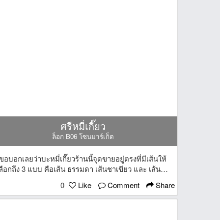
ศรีหมี่เกี๊ยว
ล็อก B06 โซนมาร์เก็ต
ขอบอกเลยว่าบะหมี่เกี๊ยวร้านนี้จุดขายอยู่ตรงที่มีเส้นให้
ลือกถึง 3 แบบ คือเส้น ธรรมดา เส้นชาเขียว และ เส้นชา
โคล เส้นเหนียวนุ่ม...ได้รสสัมผัสที่ต่างกันออกไป เสิร์ฟ
0
Like
Comment
Share
พร้อมหมูแดง และ เกี๊ยวคำโต แป้งนุ่มๆ ไส้แน่นๆ ราคา
เริ่มต้นที่ 35 บาทเท่านั้นจ้า