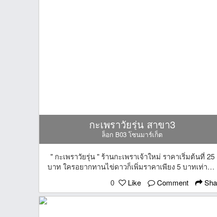
กะเพราวัยรุ่น สาขา3
ล็อก B03 โซนมาร์เก็ต
" กะเพราวัยรุ่น " ร้านกะเพราเจ้าใหม่ ราคาเริ่มต้นที่ 25
บาท ใครอยากทานไข่ดาวก็เพิ่มราคาเพียง 5 บาทเท่านั้
มีหลากหลายเมนูทั้งหมูและไก่ อร่อยคุ้มค่า ราคาสบาย
0
Like
Comment
Sha
กระเป๋าา