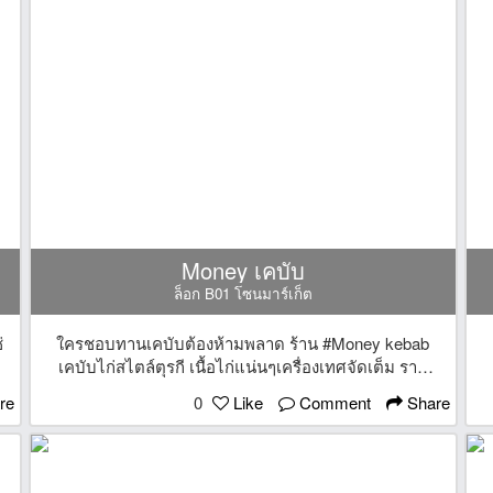
Money เคบับ
ล็อก B01 โซนมาร์เก็ต
่
ใครชอบทานเคบับต้องห้ามพลาด ร้าน #Money kebab
เคบับไก่สไตล์ตุรกี เนื้อไก่แน่นๆเครื่องเทศจัดเต็ม ราด
ด้วยซอสสูตรพิเศษรสเข้มข้น รับประกันความอร่อยเสิร์ฟ
re
0
Like
Comment
Share
ๆ
ร้อนๆ ชิ้นใหญ่เต็มคำ ราคาเริ่มต้นเพียง 25 บาทเท่านั้น
แบบนี้พลาดไม่ได้แล้ว