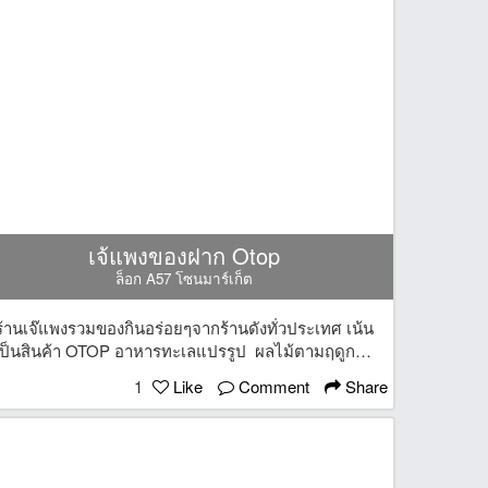
เจ้แพงของฝาก Otop
ล็อก A57 โซนมาร์เก็ต
ร้านเจ๊แพงรวมของกินอร่อยๆจากร้านดังทั่วประเทศ เน้น
เป็นสินค้า OTOP อาหารทะเลแปรรูป ผลไม้ตามฤดูกาล
อร่อย ราคาย่อมเยา สลับหมุนเวียนกันไป นึกถึงของฝาก
1
Like
Comment
Share
นึกถึงร้านเจ๊แพงเลยจ้า