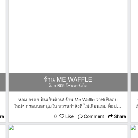
ร้าน ME WAFFLE
ล็อก B05 โซนมาร์เก็ต
หอม อร่อย ฟินเกินต้าน! ร้าน Me Waffle วาฟเฟิลอบ
น
ใหม่ๆ กรอบนอกนุ่มใน หวานกำลังดี ไม่เลี่ยนเลย ท็อปปิ้ง
เ
ก็จัดเต็มกว่า 10 หน้า! มีทั้งไส้คาวและหวานให้เลือกจุใจ
re
0
Like
Comment
Share
ในราคาชิ้นละ 10 บาท! คุ้มกว่านี้ไม่มีอีกแล้ว!