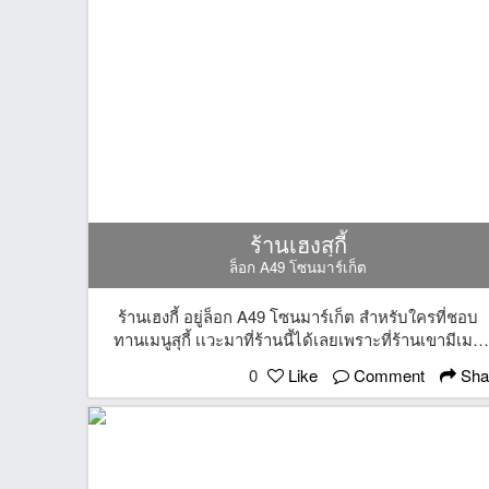
ร้านเฮงสุกี้
ล็อก A49 โซนมาร์เก็ต
ร้านเฮงกี้ อยู่ล็อก A49 โซนมาร์เก็ต สำหรับใครที่ชอบ
ทานเมนูสุกี้ เเวะมาที่ร้านนี้ได้เลยเพราะที่ร้านเขามีเมนู
ทั้ง สุกี้น้ำอกไก่ สุกี้น้ำหมู สุกี้น้ำทะเล ราคาเริ่มต้นเพียง
0
Like
Comment
Sha
45 บาทเท่านั้น เเละยังไม่หมดที่ร้านเขามี ทอดมันกุ้งเเล
ปอเปี๊ยะกุ้งด้วยนะครับ เย็นนี้เเวะมาอุดหนุนกันได้นะครั