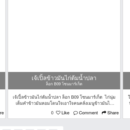
เจ้เปิ้ลข้าวมันไก่ต้มน้ำปลา
ล็อก B09 โซนมาร์เก็ต
เจ้เปิ้ลข้าวมันไก่ต้มน้ำปลา ล็อก B09 โซนมาร์เก็ต ไก่นุ่ม
ใ
น
เต็มคำข้าวมันหอมโดนใจเอาใจคนคลั่งเมนูข้าวมันไก่
เเบบสุดๆ
re
0
Like
Comment
Share