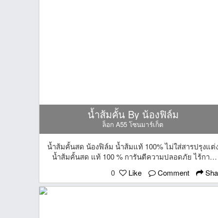
น้ำส้มคั้น By น้องฟิล์ม
ล็อก A55 โซนมาร์เก็ต
น้ำส้มคั้นสด น้องฟิล์ม น้ำส้มแท้ 100% ไม่ใส่สารปรุงแต่
น้ำส้มคั้นสด แท้ 100 % การันตีความปลอดภัย ไร้การ
ปรุงแต่ง ไม่ผสมสีและน้ำตาล อร่อย สดชื่นสุดๆ นอกจา
0
Like
Comment
Sha
ดับกระหายเพิ่มความสดชื่นแล้ว ยังช่วยให้ระบบย่อย
อาหารทำงานดีขึ้น มีวิตามิน C ทำให้ผิวสวย รวมไปถึง
กระตุ้นการสร้างคอลลาเจนอีกด้วย มาซื้อกันจ้า มี 3
ขนาดให้เลือก ราคา 15-20-25 บาทจ้า