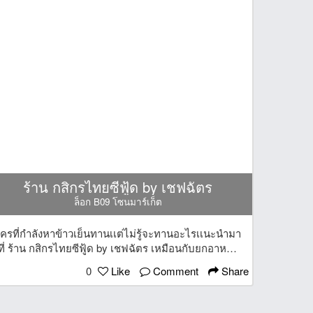
ร้าน กสิกรไทยซีฟู้ด by เชฟฉัตร
ล็อก B09 โซนมาร์เก็ต
ครที่กำลังหาข้าวเย็นทานเเต่ไม่รู้จะทานอะไรเเนะนำมา
ที่ ร้าน กสิกรไทยซีฟู้ด by เชฟฉัตร เหมือนกับยกอาหาร
ภัตตาคาร มาไว้ในตลาด RN Yard โคราช ที่ร้านเขามี
0
Like
Comment
Share
เมนูทั้ง ปลาช่อนเเป๊ะซะ ต้มยำ กุ้งเเช่น้ำปลา ข้าวผัด กุ้ง
อบวุ้นเส้น เเกงส้ม เย็นนี้เเวะมาทานกันได้นะครับ