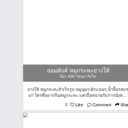
ออมตังค์ หมูกระทะย่างให้
ล็อก A59 โซนมาร์เก็ต
ย่างให้ หมูกระทะสำเร็จรูป หมูนุ่มๆ ผักแน่นๆ น้ำจิ้มรสแซ
บ!! ใครที่อยากกินหมูกระทะ แต่เบื่อหน่ายกับการนั่งหน้า
เตาร้อนๆ หรือเพื่อนไม่ว่างตรงกันสักที ต้องรอคนนู้นคน
0
Like
Comment
Sha
นี้ ขอแนะนำร้านนี้เลย หมูกระทะสำเร็จรูป ! ย่างให้ร้อน
ได้กลิ่นเนยหอมๆ พร้อมชุดผัก น้ำจิ้มจิ้มสุดแซ่บ!