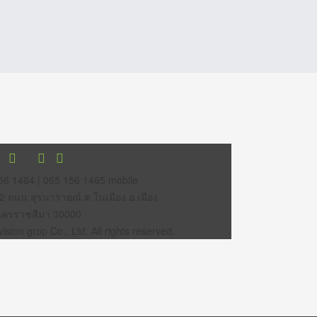
56 1464 | 065 156 1465 mobile
12 ถนน สุรนารายณ์ ต.ในเมือง อ.เมือง
นครราชสีมา 30000
sion grop Co., Ltd. All rights reserved.