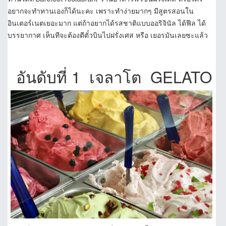
อยากจะทำทานเองก็ได้นะคะ เพราะทำง่ายมากๆ มีสูตรสอนใน
อินเตอร์เนตเยอะมาก แต่ถ้าอยากได้รสชาติแบบออริจินัล ได้ฟีล ได้
บรรยากาศ เห็นทีจะต้องตีตั๋วบินไปฝรั่งเศส หรือ เยอรมันเลยซะแล้ว
อันดับที่ 1 เจลาโต GELATO