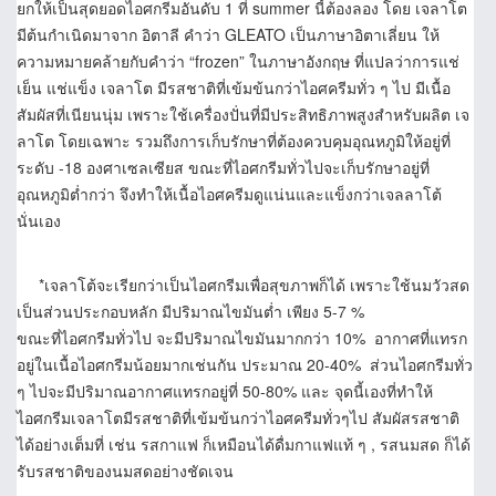
ยกให้เป็นสุดยอดไอศกรีมอันดับ 1 ที่ summer นี้ต้องลอง โดย เจลาโต
มีต้นกำเนิดมาจาก อิตาลี คำว่า GLEATO เป็นภาษาอิตาเลี่ยน ให้
ความหมายคล้ายกับคำว่า “frozen” ในภาษาอังกฤษ ที่แปลว่าการแช่
เย็น แช่แข็ง เจลาโต มีรสชาติที่เข้มข้นกว่าไอศครีมทั่ว ๆ ไป มีเนื้อ
สัมผัสที่เนียนนุ่ม เพราะใช้เครื่องปั่นที่มีประสิทธิภาพสูงสำหรับผลิต เจ
ลาโต โดยเฉพาะ รวมถึงการเก็บรักษาที่ต้องควบคุมอุณหภูมิให้อยู่ที่
ระดับ -18 องศาเซลเซียส ขณะที่ไอศกรีมทั่วไปจะเก็บรักษาอยู่ที่
อุณหภูมิต่ำกว่า จึงทำให้เนื้อไอศครีมดูแน่นและแข็งกว่าเจลลาโต้
นั่นเอง
*เจลาโต้จะเรียกว่าเป็นไอศกรีมเพื่อสุขภาพก็ได้ เพราะใช้นมวัวสด
เป็นส่วนประกอบหลัก มีปริมาณไขมันต่ำ เพียง 5-7 %
ขณะที่ไอศกรีมทั่วไป จะมีปริมาณไขมันมากกว่า 10% อากาศที่แทรก
อยู่ในเนื้อไอศกรีมน้อยมากเช่นกัน ประมาณ 20-40% ส่วนไอศกรีมทั่ว
ๆ ไปจะมีปริมาณอากาศแทรกอยู่ที่ 50-80% และ จุดนี้เองที่ทำให้
ไอศกรีมเจลาโตมีรสชาติที่เข้มข้นกว่าไอศครีมทั่วๆไป สัมผัสรสชาติ
ได้อย่างเต็มที่ เช่น รสกาแฟ ก็เหมือนได้ดื่มกาแฟแท้ ๆ , รสนมสด ก็ได้
รับรสชาติของนมสดอย่างชัดเจน