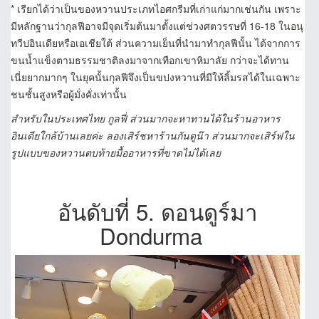
* เรียกได้ว่าเป็นของหวานประเภทไอศกรีมที่เก่าแก่มากเช่นกัน เพราะ
มีหลักฐานว่ากุลฟีอาจมีจุดเริ่มต้นมาตั้งแต่ช่วงศตวรรษที่ 16-18 ในอนุ
ทวีปอินเดียหรือเอเชียใต้ ส่วนความเย็นที่นำมาทำกุลฟีนั้น ได้จากการ
ขนน้ำแข็งตามธรรมชาติลงมาจากเทือกเขาหิมาลัย กว่าจะได้ทาน
เนี่ยยากมากๆ ในยุคนั้นกุลฟีจึงเป็นขปงหวานที่มีให้ลิ้มรสได้ในเฉพาะ
ชนชั้นสูงหรือผู้มั่งคั่งเท่านั้น
สำหรับในประเทศไทย กูลฟี่ ส่วนมากจะหาทานได้ในร้านอาหาร
อินเดียใกล้บ้านเลยค่ะ ลองเสิร์ชหาร้านกันดูน๊า ส่วนมากจะเสิร์ฟใน
รูปแบบของหวานตบท้ายมื้ออาหารที่ขาดไม่ได้เลย
อันดับที่ 5. ดอนดูร์มา
Dondurma