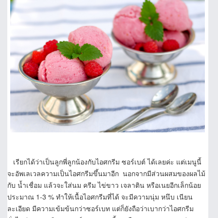
เรียกได้ว่าเป็นลูกพี่ลูกน้องกับไอศกรีม ซอร์เบต์ ได้เลยค่ะ แต่เมนูนี้
จะอัพเลเวลความเป็นไอศกรีมขึ้นมาอีก นอกจากมีส่วนผสมของผลไม้
กับ น้ำเชื่อม แล้วจะใส่นม ครีม ไข่ขาว เจลาติน หรือเนยอีกเล็กน้อย
ประมาณ 1-3 % ทำให้เนื้อไอศกรีมที่ได้ จะมีความนุ่ม หนึบ เนียน
ละเอียด มีความเข้มข้นกว่าซอร์เบท แต่ก็ยังถือว่าเบากว่าไอศกรีม