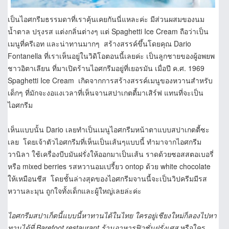
เป็นไอศกรีมธรรมดาที่เราคุ้นเคยกันนี่แหละค่ะ มีส่วนผสมของนม
น้ำตาล ปรุงรส แต่งกลิ่นต่างๆ แต่ Spaghetti Ice Cream ถือว่าเป็น
เมนูที่ครีเอท และน่าทานมากๆ สร้างสรรค์ขึ้นโดยคุณ Dario
Fontanella ที่เราเห็นอยู่ในวิดิโอตอนนี้เลยค่ะ เป็นลูกชายของผู้อพยพ
ชาวอิตาเลียน ที่มาเปิดร้านไอศกรีมอยู่ที่เยอรมัน เมื่อปี ค.ศ. 1969
Spaghetti Ice Cream เกิดจากการสร้างสรรค์เมนูของหวานสำหรับ
เด็กๆ ที่มักจะงอแงเวลาที่เห็นจานสปาเกตตี้มาเสิร์ฟ แทนที่จะเป็น
ไอศกรีม
เห็นแบบนั้น Dario เลยทำเป็นเมนูไอศกรีมหน้าตาแบบสปาเกตตี้ซะ
เลย โดยเจ้าตัวไอศกรีมที่เห็นเป็นเส้นๆแบบนี้ ทำมาจากไอศกรีม
วานิลา ใช้เครื่องบีบมันฝรั่งให้ออกมาเป็นเส้น ราดด้วยซอสสตอเบอรี่
หรือ mixed berries รสหวานอมเปรี้ยว ontop ด้วย white chocolate
ให้เหมือนชีส โดยชั้นล่างสุดของไอศกรีมจานนี้จะเป็นวิปครีมมีรส
หวานละมุน ถูกใจทั้งเด็กและผู้ใหญ่เลยล่ะค่ะ
ไอศกรีมสปาเก็ตนี้แบบนี้หาทานได้ในไทย ใครอยู่เชียงใหม่ก็ลองไปหา
ทานได้ที่ Barefoot restaurant ร้านอาหารฟิวชั่นฝรั่งเศส
หรือใคร