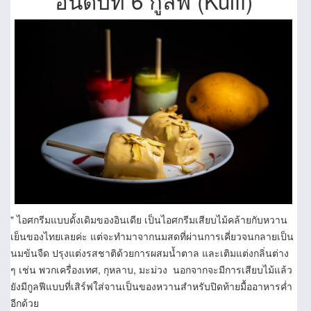
อันดับที่ 6 กูลฟี่ (Kulfi)
" ไอศกรีมแบบดั้งเดิมของอินเดีย เป็นไอศกรีมเสียบไม้คล้ายกับหวาน
เย็นของไทยเลยค่ะ แต่จะทำมาจากนมสดที่ผ่านการเคี่ยวจนกลายเป็น
นมข้นจืด ปรุงแต่งรสชาติด้วยการผสมน้ำตาล และเติมแต่งกลิ่นต่าง
ๆ เช่น พวกเครื่องเทศ, กุหลาบ, มะม่วง นอกจากจะมีการเสียบไม้แล้ว
ยังมีกูลฟีแบบที่เสิร์ฟใส่จานเป็นของหวานสำหรับปิดท้ายมื้ออาหารค่ำ
อีกด้วย