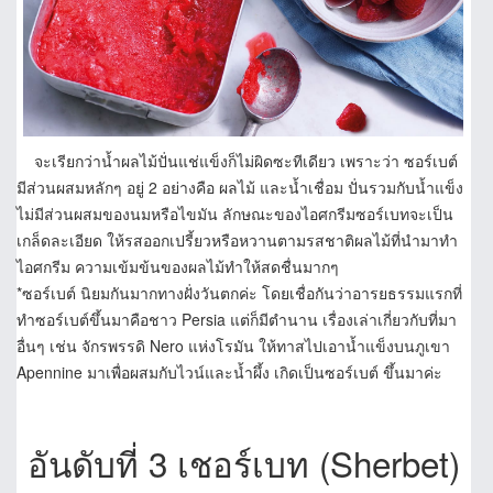
จะเรียกว่าน้ำผลไม้ปั่นแช่แข็งก็ไม่ผิดซะทีเดียว เพราะว่า ซอร์เบต์
มีส่วนผสมหลักๆ อยู่ 2 อย่างคือ ผลไม้ และน้ำเชื่อม ปั่นรวมกับน้ำแข็ง
ไม่มีส่วนผสมของนมหรือไขมัน ลักษณะของไอศกรีมซอร์เบทจะเป็น
เกล็ดละเอียด ให้รสออกเปรี้ยวหรือหวานตามรสชาติผลไม้ที่นำมาทำ
ไอศกรีม ความเข้มข้นของผลไม้ทำให้สดชื่นมากๆ
*ซอร์เบต์ นิยมกันมากทางฝั่งวันตกค่ะ โดยเชื่อกันว่าอารยธรรมแรกที่
ทำซอร์เบต์ขึ้นมาคือชาว Persia แต่ก็มีตำนาน เรื่องเล่าเกี่ยวกับที่มา
อื่นๆ เช่น จักรพรรดิ Nero แห่งโรมัน ให้ทาสไปเอาน้ำแข็งบนภูเขา
Apennine มาเพื่อผสมกับไวน์และน้ำผึ้ง เกิดเป็นซอร์เบต์ ขึ้นมาค่ะ
อันดับที่ 3 เชอร์เบท (Sherbet)