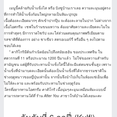
เมนูนี้คล้ายกับน้ำแข็งไส หรือ บิงซูบ้านเราเลย ความละมุนอยู่ตรง
ที่การทำให้น้ำแข็งก้อนใหญ่กลายเป็นหิมะปุกปุย
เนื้อต้องละเอียดมากๆ ตักเข้าปากปุ๊บ จะต้องละลายในปาก ไม่ต่างจาก
เนื้อไอศกรีม เชฟในร้านขนมหวาน ต้องอาศัยความละเมียดละไมใน
การทำสุดๆ มีการราดไซรัป และใส่ส่วนผสมคุณภาพพรีเมียมตาม
รสชาติที่ต้องการ อย่าง ชาเขียว สตรอเบอร์รี่ หรืออื่น ๆ ลงไปตาม
ชอบได้เลย
* คากิโกริมีต้นกำเนิดย้อนไปถึงสมัยเฮอัน ของประเทศจีน ใน
ศตวรรษที่ 11 หรือประมาณ 1200 ปีมาแล้ว ไม่ใช่ของหวานสำหรับ
สามัญชน แต่ผู้ที่รับประทานน้ำแข็งใสนี้ได้จะมีแต่คนชนชั้นสูง เพราะ
น้ำแข็งที่นำมาบดละเอียดนั้นต้องเป็นน้ำแข็งที่ได้จากธรรมชาติใน
ช่วงฤดูหนาวของญี่ปุ่นเท่านั้น จากนั้นจึงนำไปเก็บในห้องแช่เย็นเพื่อ
ไม่ให้ละลาย และพร้อมรับประทานในช่วงฤดูร้อน
ใครที่อยากทานไอศกรีม คาคิโกริ เนื้อนุ่มๆละมุนเหมือนหิมะแบบนี้
สามารถหาทานได้ที่ ร้าน After You สาขาใกล้บ้านได้เลยนะคะ