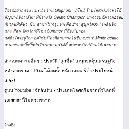
ใครที่อยากทาน แนะนำ ร้าน Ghignoni - กิโยนี่ ร้านไอศกรีมเจลาโต้
สัญชาติอิตาเลี่ยน ที่มีรางวัล Gelato Champion มาการันตีความอร่อย
กันเลยทีเดียว มี 3 สาขาในกรุงเทพ คือ ย่าน สุขุมวิต33 / เพลินจิต
และ สีลม ใครใกล้ที่ไหน Summer นี้ต้องไปลอง
แต่ถ้าใครอยู่ไกล อดใจไม่ไหวก็สามารถไปชิมแบรนด์ Minito gelato
แบบกระปุกปิ๊กปิ๊กน่ารัก รสละมุนได้ที่ อเมซอนใกล้บ้านได้เลยนะคะ
:
อ่านบทความอื่นๆ
ประวัติ "ลูกชิ้น" เมนูกระตุ้นเศรษฐกิจ
หลังสงคราม
|
10 ผลไม้ลดน้ำหนัก แคลอรี่ต่ำ ประโยชน์
เยอะ!
ด
ูบน Youtube :
จัดอันดับ 7 ประเภทไอศกรีมจากทั่วโลกที่
summer นี้ไม่ควรพลาด
อ้างอิง