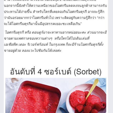
นอกจากนี้ยังทำให้ความเหนียวของไอศกรีมลดลงจนลูกค้าสามารถรับ
ประทานได้ง่ายขึ้น สำหรับใครที่เคยลองกินไอศกรีมตุรกี อาจจะรู้สึก
ว่ามันอร่อยมากกว่าไอศกรีมทั่วไป เพราะติดอยู่กับความรู้สึกว่า “กว่า
จะได้ไอศกรีมตุรกีมานั้นมีอุปสรรคเยอะซะเหลือเกิน”
ไอศกรีมตุรกี หรือ ดอนดูร์มาจะหาทานยากหน่อยนะคะ ส่วนมากจะมี
ขายตามเทศกาลของหวานต่างๆ หรือใครได้ไปเดินเล่นที่
เอเชียทีค เดอะ ริเวอร์ฟร้อนท์ ในกรุงเทพ ก็จะมีร้านไอศกรีมตุรกีตั้ง
ขายอยู่ด้วย ลองแวะไปชิมกันได้เลยค่ะ
อันดับที่ 4 ซอร์เบต์ (Sorbet)