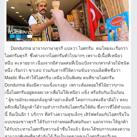
Dondurma มาจากภาษาตุรกี แปลว่า ไอศกรีม คนไทยจะเรียกว่า
ไอศกรีมตุรกี ซึ่งต่างจากไอศกรีมทั่วไปมากๆ เพราะมีเนื้อที่เหนียว
หนึบ ละลายยาก เนื่องจากมีส่วนผสมที่เป็นแป้งจากเกสรกล้วยไม้ชนิด
หนึ่ง เรียกว่า ซาเลป ร่วมกับสารที่ให้ความข้นจากเมล็ดพืชชื่อว่า
Mastic ที่จะทำให้ไอศกรีม เหนียวเป็นพิเศษ คนที่ขายไอศกรีม
Dondurma ต้องมีความแข็งแรงสูง เพราะต้องคอยใช้ไม้ยาวๆกวน
เนื้อไอศกรีมอยู่ตลอดเวลาเพื่อไม่ให้เหนียว แข็ง หรือจับกันเป็นก้อน
* ผู้ขายมักจะหยอกล้อลูกค้าอย่างเต็มที่ โดยการแสดงลีลามือไว หลบ
หลีกเพื่อให้ลูกค้าได้ร่วมทำภารกิจจับไอศกรีมให้ทัน ซึ่งการที่ได้ทำแบบ
นี้ ถือเป็นอีก 1 บริการ ที่สร้างความสุขเล็กๆ เสิร์ฟพร้อมกับไอศกรีมใน
แบบของชาวตุรกี ได้รับการถ่ายทอดสืบต่อกันมา นอกจากจะให้ลูกค้า
ได้รับประทานไอศกรีมหวานฉ่ำชื่นใจแล้ว ยังจะได้ชมการแสดงความ
สามารถพิเศษที่หาตัวจับได้ ถือเป็นจุดขายของไอศกรีมตุรกีเลย